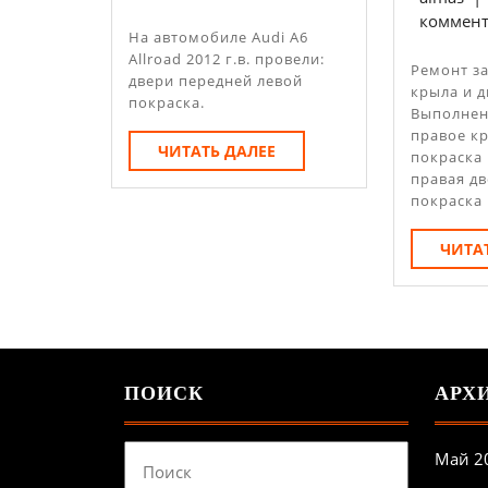
коммент
На автомобиле Audi A6
Allroad 2012 г.в. провели:
Ремонт задних правых
двери передней левой
крыла и д
покраска.
Выполнен
правое к
ЧИТАТЬ
ЧИТАТЬ ДАЛЕЕ
покраска 
ДАЛЕЕ
правая д
покраска
ЧИТА
ПОИСК
АРХ
Найти:
Май 2