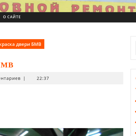
О САЙТЕ
краска двери БМВ
 БМВ
ентариев
|
22:37