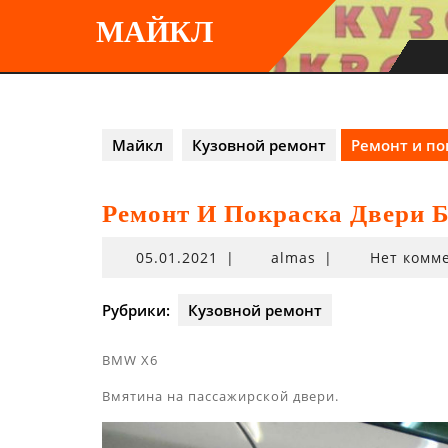
Перейти
МАЙКЛ
к
содержимому
Майкл
Кузовной ремонт
Ремонт и по
Ремонт И Покраска Двери
05.01.2021
05.01.2021
|
almas
|
Нет комм
Рубрики:
Кузовной ремонт
BMW X6
Вмятина на пассажирской двери.