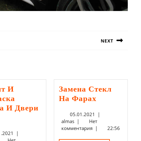
NEXT
Следующая
запись:
нт И
Замена Стекл
Замена
аска
На Фарах
Стекл
а И Двери
05.01.2021
05.01.2021
|
Ремонт
На
almas
almas
|
Нет
И
Фарах
комментария
|
22:56
05.01.2021
1.2021
|
Покраска
mas
Нет