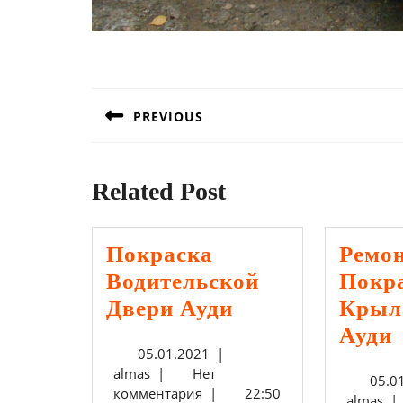
Навигация
по
PREVIOUS
записям
Предыдущая
запись:
Related Post
Покраска
Ремо
Водительской
Покр
Покраска
Двери Ауди
Крыл
Водительской
Ауди
05.01.2021
05.01.2021
|
Двери
almas
almas
|
Нет
05.0
Ауди
комментария
|
22:50
al
almas
|