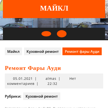
Перейти
МАЙКЛ
к
содержимому
Кнопка
Открыть
Майкл
Кузовной ремонт
Ремонт фары Ауди
Ремонт Фары Ауди
05.01.2021
05.01.2021
|
almas
|
Нет
комментариев
|
22:32
Рубрики:
Кузовной ремонт