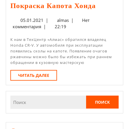
Покраск
Покраска Капота Хонда
Капота
05.01.2021
almas
05.01.2021
|
almas
|
Нет
Хонда
комментария
|
22:19
К нам в ТехЦентр «Алмас» обратился владелец
Honda CR-V. У автомобиля при эксплуатации
появились сколы на капоте. Появление очагов
ржавчины можно было бы избежать при раннем
обращении в кузовную мастерскую
ЧИТАТЬ
ЧИТАТЬ ДАЛЕЕ
ДАЛЕЕ
Найти: