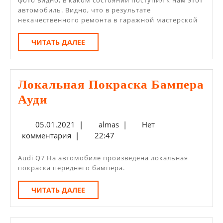
фото видно, в каком состоянии поступил к нам этот
автомобиль. Видно, что в результате
некачественного ремонта в гаражной мастерской
ЧИТАТЬ
ЧИТАТЬ ДАЛЕЕ
ДАЛЕЕ
Локальная Покраска Бампера
Локальная
Ауди
Покраска
05.01.2021
almas
05.01.2021
|
almas
|
Нет
Бампера
комментария
|
22:47
Ауди
Audi Q7 На автомобиле произведена локальная
покраска переднего бампера.
ЧИТАТЬ
ЧИТАТЬ ДАЛЕЕ
ДАЛЕЕ