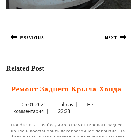
Навигация
по
записям
PREVIOUS
NEXT
Предыдущая
Следующая
запись:
запись:
Related Post
Рем
Ремонт Заднего Крыла Хонда
Зад
05.01.2021
almas
05.01.2021
|
almas
|
Нет
Кры
комментария
|
22:23
Хон
Honda CR-V. Необходимо отремонтировать заднее
крыло и восстановить лакокрасочное покрытие. На